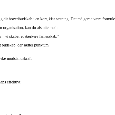
g dit hovedbudskab i en kort, klar sætning. Det må gerne være formuleret
 organisation, kan du afslutte med:
r – vi skaber et stærkere fællesskab.”
it budskab, der sætter punktum.
tyrke modstandskraft
aps effektivt