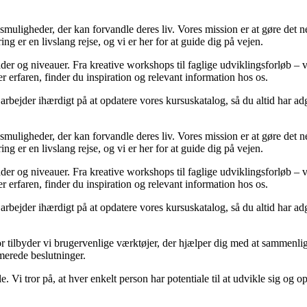
ligheder, der kan forvandle deres liv. Vores mission er at gøre det nem
ring er en livslang rejse, og vi er her for at guide dig på vejen.
åder og niveauer. Fra kreative workshops til faglige udviklingsforløb – 
r erfaren, finder du inspiration og relevant information hos os.
i arbejder ihærdigt på at opdatere vores kursuskatalog, så du altid har a
ligheder, der kan forvandle deres liv. Vores mission er at gøre det nem
ring er en livslang rejse, og vi er her for at guide dig på vejen.
åder og niveauer. Fra kreative workshops til faglige udviklingsforløb – 
r erfaren, finder du inspiration og relevant information hos os.
i arbejder ihærdigt på at opdatere vores kursuskatalog, så du altid har a
r tilbyder vi brugervenlige værktøjer, der hjælper dig med at sammenlign
rmerede beslutninger.
lle. Vi tror på, at hver enkelt person har potentiale til at udvikle sig o