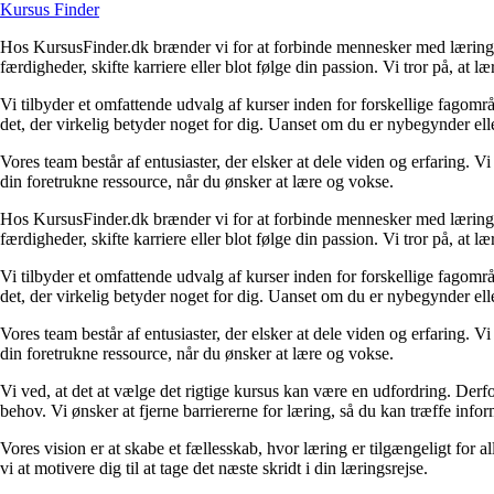
Kursus Finder
Hos KursusFinder.dk brænder vi for at forbinde mennesker med læringsmu
færdigheder, skifte karriere eller blot følge din passion. Vi tror på, at læ
Vi tilbyder et omfattende udvalg af kurser inden for forskellige fagomr
det, der virkelig betyder noget for dig. Uanset om du er nybegynder elle
Vores team består af entusiaster, der elsker at dele viden og erfaring. V
din foretrukne ressource, når du ønsker at lære og vokse.
Hos KursusFinder.dk brænder vi for at forbinde mennesker med læringsmu
færdigheder, skifte karriere eller blot følge din passion. Vi tror på, at læ
Vi tilbyder et omfattende udvalg af kurser inden for forskellige fagomr
det, der virkelig betyder noget for dig. Uanset om du er nybegynder elle
Vores team består af entusiaster, der elsker at dele viden og erfaring. V
din foretrukne ressource, når du ønsker at lære og vokse.
Vi ved, at det at vælge det rigtige kursus kan være en udfordring. Derfo
behov. Vi ønsker at fjerne barriererne for læring, så du kan træffe info
Vores vision er at skabe et fællesskab, hvor læring er tilgængeligt for a
vi at motivere dig til at tage det næste skridt i din læringsrejse.