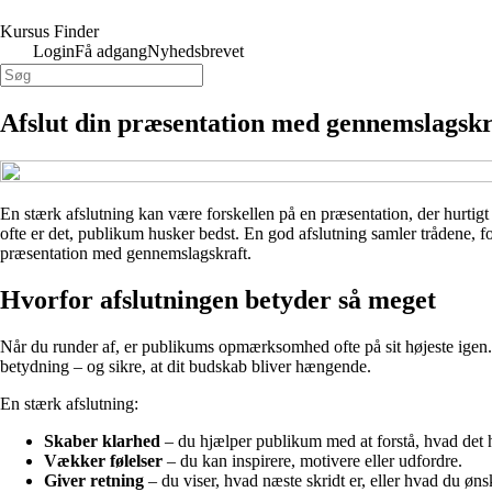
Kursus Finder
Login
Få adgang
Nyhedsbrevet
Afslut din præsentation med gennemslagskra
En stærk afslutning kan være forskellen på en præsentation, der hurtigt
ofte er det, publikum husker bedst. En god afslutning samler trådene, for
præsentation med gennemslagskraft.
Hvorfor afslutningen betyder så meget
Når du runder af, er publikums opmærksomhed ofte på sit højeste igen. De
betydning – og sikre, at dit budskab bliver hængende.
En stærk afslutning:
Skaber klarhed
– du hjælper publikum med at forstå, hvad det 
Vækker følelser
– du kan inspirere, motivere eller udfordre.
Giver retning
– du viser, hvad næste skridt er, eller hvad du øns