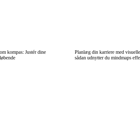
om kompas: Justér dine
Planlæg din karriere med visuell
løbende
sådan udnytter du mindmaps effe