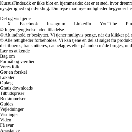
KursusFinder.dk er ikke blot en hjemmeside; det er et sted, hvor drømme k
nysgerrighed og udvikling. Din rejse mod nye muligheder begynder he
Del og vis hjerte
X
Facebook
Instagram
LinkedIn
YouTube
Pin
© Ingen gengivelse uden tilladelse.
© Alt indhold er beskyttet. Vi tjener muligvis penge, når du klikker på e
© Alle rettigheder forbeholdes. Vi kan tjene en del af salget fra produk
distribueres, transmitteres, cachelagres eller på anden måde bruges, und
Lær os at kende
Bag om
Formål og værdier
Vores folk
Gør en forskel
Lokaler
Oplæg
Gratis downloads
Tilbudspriser
Bedømmelser
Guides
Vejledninger
Visninger
Viden
Få svar
Assistance