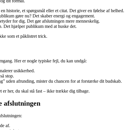
 og dit formål.
en historie, et spørgsmål eller et citat. Det giver en følelse af helhed.
ublikum gøre nu? Det skaber energi og engagement.
etyder for dig. Det gør afslutningen mere menneskelig.
ab. Det hjælper publikum med at huske det.
ke som et påklistret trick.
tomgang. Her er nogle typiske fejl, du kan undgå:
nalerer usikkerhed.
så stop.
ag” uden afrunding, mister du chancen for at forstærke dit budskab.
er her, du skal stå fast – ikke trække dig tilbage.
e afslutningen
fslutningen:
de af.