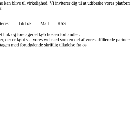
an blive til virkelighed. Vi inviterer dig til at udforske vores platform
r!
terest
TikTok
Mail
RSS
t link og foretager et køb hos en forhandler.
ter, der er købt via vores websted som en del af vores affilierede partn
tagen med forudgående skriftlig tilladelse fra os.