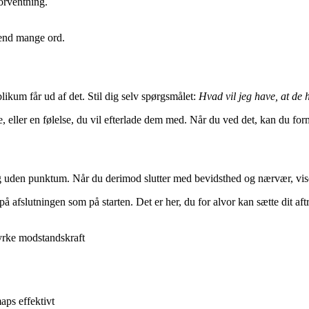
forventning.
 end mange ord.
kum får ud af det. Stil dig selv spørgsmålet:
Hvad vil jeg have, at de h
, eller en følelse, du vil efterlade dem med. Når du ved det, kan du form
g uden punktum. Når du derimod slutter med bevidsthed og nærvær, viser
 afslutningen som på starten. Det er her, du for alvor kan sætte dit aftr
tyrke modstandskraft
aps effektivt