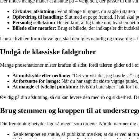
Der findes mange måder at afslutte på – vælg den, der passer til din stil
Cirkulær afslutning:
Vend tilbage til noget, du sagde i starten – 
Opfordring til handling:
Slut med at pege fremad. Hvad skal p
Personlig refleksion:
Del en kort, ærlig tanke om, hvad emnet b
Billede eller metafor:
Brug et billede, der indkapsler dit budsk
Uanset hvilken form du vælger, skal den føles naturlig og troværdig – ik
Undgå de klassiske faldgruber
Mange præsentationer mister kraften til sidst, fordi taleren glider ud i 
At undskylde eller nedtone:
“Det var vist det, jeg havde…” sig
At fortsætte for længe:
Når du har sagt dit sidste vigtige punkt, 
At mangle et tydeligt punktum:
Hvis du bare siger “tak for i d
Øv dig på din afslutning, så du kan levere den med ro og sikkerhed. Det 
Brug stemmen og kroppen til at understreg
Din fremtoning betyder lige så meget som ordene. Når du nærmer dig a
Sænk tempoet en smule, så publikum mærker, at du er ved at run