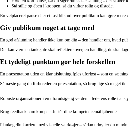
Hold en kort pause, før du siger din sidste sætning – det skaber 
Stå stille og åben i kroppen, så du virker rolig og tilstede.
En velplaceret pause eller et fast blik ud over publikum kan gøre mere
Giv publikum noget at tage med
En god afslutning handler ikke kun om dig – den handler om, hvad publi
Det kan være en tanke, de skal reflektere over, en handling, de skal tage
Et tydeligt punktum gør hele forskellen
En præsentation uden en klar afslutning føles uforløst – som en sætnin
Så næste gang du forbereder en præsentation, så brug lige så meget tid på
Robuste organisationer i en uforudsigelig verden – lederens rolle i at s
Brug feedback som kompas: Justér dine kompetencemål løbende
Planlæg din karriere med visuelle værktøjer – sådan udnytter du mindm