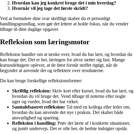
Hvordan kan jeg konkret bruge det i min hverdag?
Hvornår vil jeg tage det første skridt?
Ved at formulere dine svar skriftligt skaber du et personligt
handlingsgrundlag, som gør det lettere at holde fokus, når du vender
tilbage til dine daglige opgaver.
Refleksion som læringsmotor
Refleksion handler om at tænke over, hvad du har lært, og hvordan du
kan bruge det. Det er her, læringen for alvor sætter sig fast. Mange
kursusdeltagere oplever, at de først forstår stoffet rigtigt, når de
begynder at anvende det og reflektere over resultaterne.
Du kan bruge forskellige refleksionsformer:
Skriftlig refleksion:
Skriv kort efter kurset, hvad du har lært, og
hvordan du vil bruge det. Vend tilbage til noterne efter nogle
uger og vurder, hvad der har virket.
Samtalebaseret refleksion:
Tal med en kollega eller leder om,
hvordan du kan anvende det nye i praksis. Det skaber både
ansvarlighed og sparring.
Refleksion i handling:
Prøv det lærte af i konkrete situationer,
og justér undervejs. Det er ofte her, de bedste indsigter opstår.