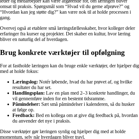
leder og medarbejder kan være afgørende for, om læringen bliver
omsat til praksis. Spørgsmål som “Hvad vil du gerne afprøve?” og
“Hvordan kan jeg støtte dig?” kan være nok til at holde processen i
gang.
Overvej også at etablere små læringsfællesskaber, hvor kolleger deler
erfaringer fra kurser og projekter. Det skaber en kultur, hvor læring
bliver en naturlig del af hverdagen.
Brug konkrete værktøjer til opfølgning
For at fastholde læringen kan du bruge enkle værktøjer, der hjælper dig
med at holde fokus:
Læringslog:
Notér løbende, hvad du har prøvet af, og hvilke
resultater du har set.
Handlingsplan:
Lav en plan med 2–3 konkrete handlinger, du
vil gennemføre inden for en bestemt tidsramme.
Påmindelser:
Sæt små påmindelser i kalenderen, så du husker
at følge op.
Feedback:
Bed en kollega om at give dig feedback på, hvordan
du anvender det nye i praksis.
Disse værktøjer gør læringen synlig og hjælper dig med at holde
momentum, selv når hverdagen bliver travl.