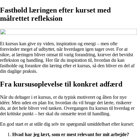
Fasthold læringen efter kurset med
målrettet refleksion
Et kursus kan give ny viden, inspiration og energi – men ofte
forsvinder meget af udbyttet, når hverdagen igen tager over. For at
sikre, at læringen bliver omsat til varig forandring, kræver det bevidst
refleksion og handling. Her får du inspiration til, hvordan du kan
fastholde og forankre din læring efter et kursus, så den bliver en del af
din daglige praksis.
Fra kursusoplevelse til konkret adfærd
Når du deltager i et kursus, er du typisk motiveret og åben for nye
idéer. Men uden en plan for, hvordan du vil bruge det lærte, risikerer
du, at det hele bliver ved tanken. Overgangen fra kursus til hverdag er
det kritiske punkt – her skal du omsætte teori til handling.
En god start er at stille dig selv tre spørgsmål umiddelbart efter kurset:
Hvad har jeg lært, som er mest relevant for mit arbejde?