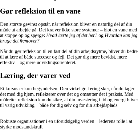
Gør refleksion til en vane
Den største gevinst opstår, når refleksion bliver en naturlig del af din
måde at arbejde på. Det kræver ikke store systemer – blot en vane med
at stoppe op og spørge:
Hvad lærte jeg af det her?
og
Hvordan kan jeg
bruge det fremover?
Når du gør refleksion til en fast del af din arbejdsrytme, bliver du bedre
til at lære af både succeser og fejl. Det gør dig mere bevidst, mere
effektiv – og mere udviklingsorienteret.
Læring, der varer ved
Et kursus er kun begyndelsen. Den virkelige læring sker, når du tager
det med dig hjem, reflekterer over det og omsætter det i praksis. Med
målrettet refleksion kan du sikre, at din investering i tid og energi bliver
til varig udvikling – både for dig selv og for din arbejdsplads.
Robuste organisationer i en uforudsigelig verden – lederens rolle i at
styrke modstandskraft